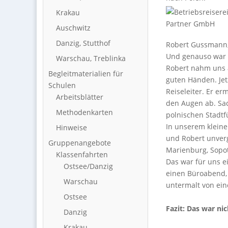
Krakau
Auschwitz
Danzig, Stutthof
Robert Gussmann, 
Und genauso war 
Warschau, Treblinka
Robert nahm uns a
Begleitmaterialien für
guten Händen. Jet
Schulen
Reiseleiter. Er e
Arbeitsblätter
den Augen ab. Sa
Methodenkarten
polnischen Stadtf
In unserem kleine
Hinweise
und Robert unverg
Gruppenangebote
Marienburg, Sopo
Klassenfahrten
Das war für uns e
Ostsee/Danzig
einen Büroabend,
Warschau
untermalt von ein
Ostsee
Fazit: Das war nic
Danzig
Krakau