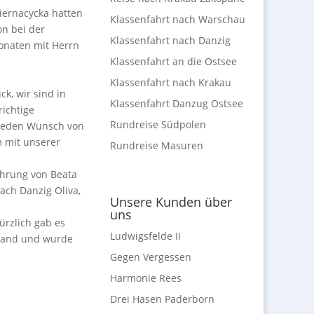
iernacycka hatten
Klassenfahrt nach Warschau
on bei der
Klassenfahrt nach Danzig
onaten mit Herrn
Klassenfahrt an die Ostsee
Klassenfahrt nach Krakau
k, wir sind in
Klassenfahrt Danzug Ostsee
richtige
Rundreise Südpolen
h jeden Wunsch von
 mit unserer
Rundreise Masuren
ührung von Beata
ach Danzig Oliva,
Unsere Kunden über
uns
ürzlich gab es
Ludwigsfelde II
stand und wurde
Gegen Vergessen
Harmonie Rees
Drei Hasen Paderborn