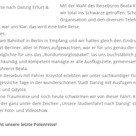
Mit der Wahl des Reisebüros Beata K
wir total ins Schwarze getroffen. Sch
Organisation und den diversen Telef
war uns klar, das wird eine tolle Reise.
es.
m Bahnhof in Berlin in Empfang und wir hatten gleich den Eindruc
zt Berliner, aber in Polen aufgewachsen, war er für uns genau der 
rmöglichte für uns das „Rundumsorglospaket“, las uns buchstäblic
chkundig und kompetent managte er alle Ausflugsziele, gemeinsam
ührerin Beata.
n Reisebus mit Fahrer Krzystof erlebten wir unter sachkundiger F
essliche Tage in der wunderschönen Stadt Danzig mit Ausfügen n
t und Gdynia.
ine Traumreise und noch heute schwärmen wir von dieser Fahrt. K
 der ganz unter dem Zeichen „Unsere Studienfahrt nach Danzig“ 
er Foto- und Videoshow.
ht unsere letzte Polenreise!